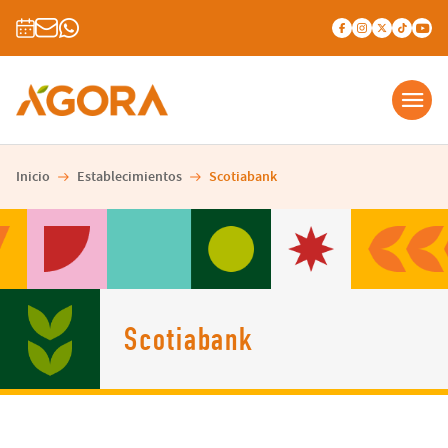
Inicio
Establecimientos
Scotiabank
Scotiabank