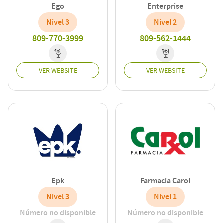
Ego
Enterprise
Nivel 3
Nivel 2
809-770-3999
809-562-1444
VER WEBSITE
VER WEBSITE
Epk
Farmacia Carol
Nivel 3
Nivel 1
Número no disponible
Número no disponible