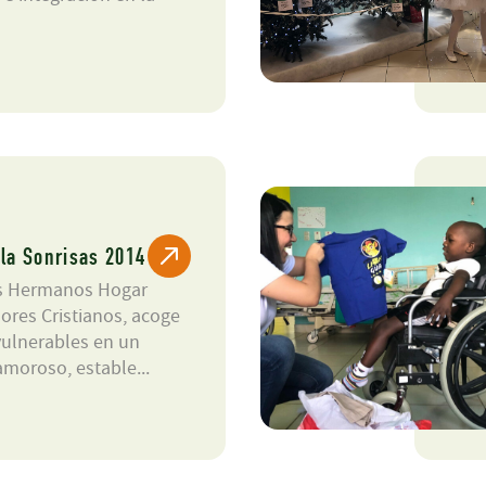
la Sonrisas 2014
s Hermanos Hogar
lores Cristianos, acoge
vulnerables en un
amoroso, estable...