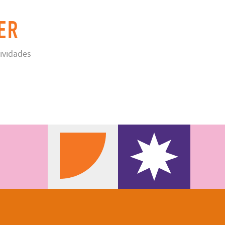
ER
tividades