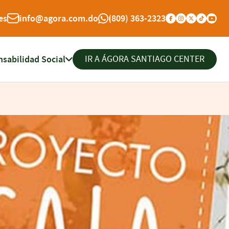
es
info@agora.com.do
(809) 363-2323
sabilidad Social
IR A ÁGORA SANTIAGO CENTER